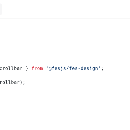
crollbar } 
from
 '@fesjs/fes-design'
;
rollbar);