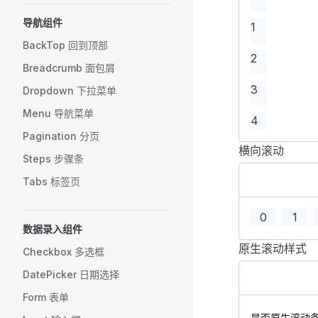
导航组件
1
BackTop 回到顶部
2
Breadcrumb 面包屑
3
Dropdown 下拉菜单
Menu 导航菜单
4
Pagination 分页
横向滚动
5
Steps 步骤条
<
template
>
    <
FSpace
 v
Tabs 标签页
6
        <
FScr
            <
7
0
1
             
数据录入组件
8
             
原生滚动样式
Checkbox 多选框
<
template
>
             
DatePicker 日期选择
    <
FSpace
 v
9
             
        <
FScr
             
Form 表单
10
            <
             
是否原生滚动