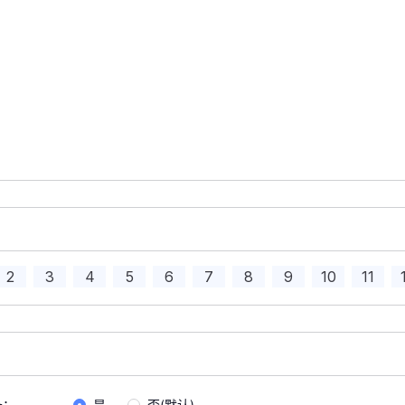
ertical
>
ollbar
 ref
=
"
scrollbarRefEl
"
 height
=
"
200px
"
 style
=
"
width
:
div
 class
=
"
scroll-list
"
>
2
3
4
5
6
7
8
9
10
11
   <
div
       v-for
=
"
(
item
, 
index
) in 
values
"
       :
key
=
"
index
"
ertical
>
       class
=
"
scroll-item
"
ollbar
 ref
=
"
scrollbarRefEl
"
 style
=
"
width
: 
100%
"
>
   >
div
 class
=
"
scroll-list
"
>
       {{
 item 
}}
条：
是
否(默认)