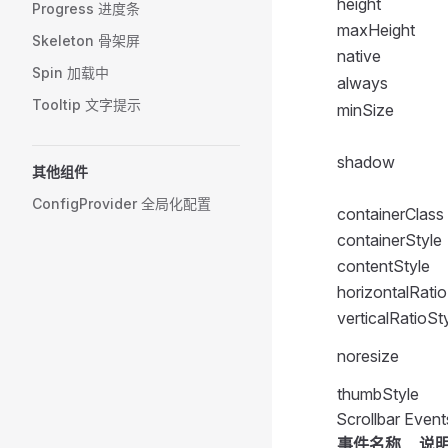
height
41
29
Progress 进度条
        </
FFo
        <
FFor
</
script
>
maxHeight
    </
FForm
>
            <
Skeleton 骨架屏
7
42
30
native
             
<
style
 scoped
Spin 加载中
always
    <
FDivider
8
             
.
scroll-list
43
 
31
Tooltip 文字提示
minSize
            <
    margin
:
 0
9
    <
FSpace
 v
        </
FFo
44
32
    padding
:
 
        <
FScr
        <
FFor
shadow
    width
:
 10
其他组件
10
            <
45
            <
33
}
ConfigProvider 全局化配置
             
             
.
containerClass
scroll-list
 
11
46
             
34
             
    height
:
 3
containerStyle
             
            <
    backgroun
12
contentStyle
47
35
             
        </
FFo
    border-bo
horizontalRatio
             
        <
FFor
13
}
48
36
verticalRatioSt
             
            <
.
scroll-list
 
             
14
             
noresize
    margin-to
49
37
            <
             
}
thumbStyle
15
        </
FSc
             
38
</
style
>
Scrollbar Even
    </
FSpace
>
             
16
事件名称
说
</
template
>
            /