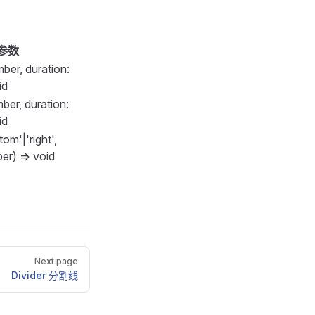
参数
mber, duration:
>
id
mber, duration:
id
tom'|'right',
er) => void
Next page
Divider 分割线