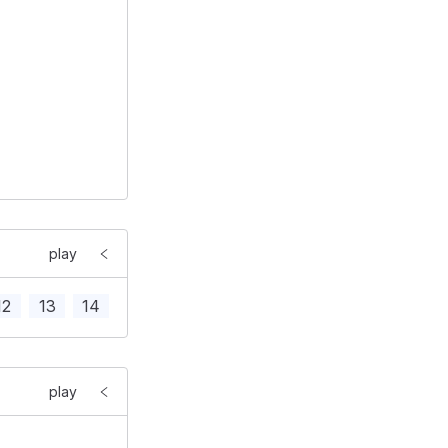
play
 
100%
"
>
12
13
14
15
16
17
18
19
20
21
2
play