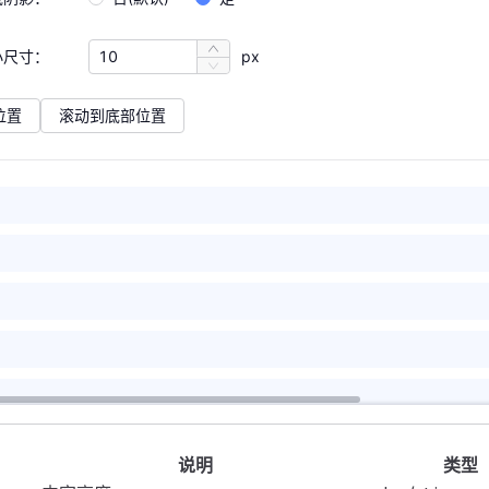
/
FRadioGroup
>
rmItem
>
 .
scroll-item
>
 +
 .
scroll-item
 {
ft
小尺寸：
mItem
:
 8px
 v-if
;
=
"
heightType
 === 
'
height
px
'"
 label
=
"
固定高度：
"
>
FInputNumber
}
 from
 '
vue
'
;
   v-model
=
"
height
"
位置
滚动到底部位置
   :
min
=
"
100
"
t
 {
   :
max
=
"
400
"
   :
step
=
"
10
"
 native
 =
 ref
(
true
)
;
>
span
 style
=
"
margin-left
: 
10px
"
>
px
</
span
>
 vals
 =
 ref
([])
;
rmItem
>
let
 i
 =
 0
;
 i
 <
 50
;
 ++
i
) 
{
mItem
 v-if
=
"
heightType
 === 
'
maxHeight
'"
 label
=
"
最大高度：
"
als
.
value
.
push
(
i
)
;
FInputNumber
   v-model
=
"
maxHeight
"
n
 {
   :
min
=
"
100
"
als
,
   :
max
=
"
400
"
ative
,
   :
step
=
"
10
"
s
>
说明
类型
span
 style
=
"
margin-left
: 
10px
"
>
px
</
span
>
abelWidth
=
"
160
"
>