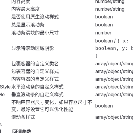
内容高度
number/string
rmItem
>
mItem
 label
=
"
总是显示滚动条：
"
>
内容最大高度
number/string
FRadioGroup
 v-model
=
"
always
"
>
是否使用原生滚动样式
boolean
   <
FRadio
 :
value
=
"
false
"
>
否(默认)
</
FRadio
>
>
总是显示滚动条
boolean
 />
   <
FRadio
 :
value
=
"
true
"
>
是
</
FRadio
>
{
滚动条滑块的最小尺寸
number
/
FRadioGroup
>
;
ertical
>
rmItem
>
boolean /
{ x:
0
;
ollbar
 :
height
=
"
height
"
 :
maxHeight
=
"
maxHeight
"
 style
=
"
wi
mItem
 label
=
"
显示待滚动区域阴影：
"
>
显示待滚动区域阴影
boolean, y: 
00px
;
div
 class
=
"
scroll-list
"
>
FRadioGroup
 v-model
=
"
shadow
"
>
}
   <
div
   <
FRadio
 :
value
=
"
false
"
>
否(默认)
</
FRadio
>
>
 .
scroll-item
包裹容器的自定义类名
 {
array/object/strin
       v-for
=
"
(
item
, 
index
) in 
vals
"
   <
FRadio
 :
value
=
"
true
"
>
是
</
FRadio
>
6px
;
包裹容器的自定义样式
array/object/strin
       :
key
=
"
index
"
/
FRadioGroup
>
d
:
 rgba
(
83
,
 132
,
 255
,
 0.06
);
内容容器的自定义样式
array/object/strin
       class
=
"
scroll-item
"
rmItem
>
ttom
:
 2px
 solid 
#
fff
;
Style
水平滚动条的自定义样式
array/object/strin
   >
mItem
 label
=
"
滚动条滑块最小尺寸：
"
>
yle
垂直滚动条的自定义样式
array/object/strin
       {{
 item 
}}
FInputNumber
>
 .
scroll-item
 +
 .
scroll-item
 {
不响应容器尺寸变化，如果容器尺寸不
   </
div
>
   v-model
=
"
minSize
"
boolean
p
:
 8px
;
变，最好设置它可以优化性能
/
div
>
   :
min
=
"
5
"
滚动条样式
array/object/strin
rollbar
>
   :
max
=
"
50
"
ts
   :
step
=
"
10
"
明
回调参数
>