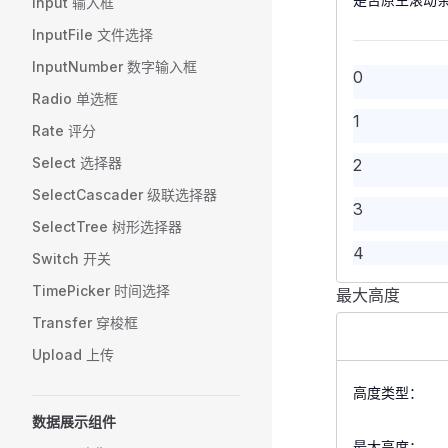
Input 输入框
             
             
11
InputFile 文件选择
             
            <
             
        </
FSc
InputNumber 数字输入框
12
0
             
    </
FSpace
>
Radio 单选框
             
</
template
>
13
1
Rate 评分
             
             
14
<
script
 setup
Select 选择器
2
            <
import
 {
 ref
 
SelectCascader 级联选择器
        </
FSc
15
3
SelectTree 树形选择器
    </
FSpace
>
const
 values 
16
</
template
4
>
for
 (
let
 i 
=
 
Switch 开关
    values
.
va
TimePicker 时间选择
17
最大高度
5
<
script
 setup
}
<
template
>
Transfer 穿梭框
import
 {
 ref
 
    <
FForm
 :
l
18
6
const
 scrollb
Upload 上传
        <
FFor
const
 values 
</
script
>
            <
19
7
高度类型：
for
 (
let
 i 
=
 
             
    values
.
va
数据展示组件
20
<
style
 scoped
8
             
}
最大高度：