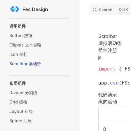
Fes Design
Search
K
Skip to content
Sidebar Navigation
通用组件
Button 按钮
Scrollbar
虚拟滚动条
Ellipsis 文本省略
组件注册
Icon 图标
js
Scrollbar 滚动条
import
 { FS
app.
use
(FSc
布局组件
Divider 分割线
代码演示
纵向滚动
Grid 栅格
Layout 布局
Space 间隔
0