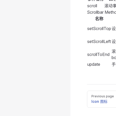
39
scroll
滚动
            <
17
<
script
40
>
Scrollbar Meth
        </
FFo
import
 {
 ref
,
        <
名称
FSpa
18
41
            <
setScrollTop
设
export
 defaul
            <
19
42
    setup
()
 {
        </
FSp
setScrollLeft
设
        const
20
    </
FForm
>
43
        const
滚
scrollToEnd
21
        const
    <
FDivider
44
b
update
手
22
        const
    <
FSpace
 v
45
        for
 (
        <
FScr
23
            v
46
            r
        }
            :
24
47
            :
Pager
Previous page
        watch
            :
25
Icon 图标
48
            h
            s
            (
26
            :
49