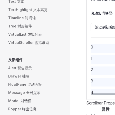
}
            <
Text 文本
</
31
template
>
19
.
        </
scroll-list
FFo
 
TextHighlight 文本高亮
    margin-le
        <
滚动条滑块最
FFor
32
20
<
script
>
Timeline 时间轴
}
            <
import
 {
 ref
 
</
             
style
>
33
Tree 树形控件
21
滚动到初始
             
export
 defaul
VirtualList 虚拟列表
34
             
22
    setup
()
 {
VirtualScroller 虚拟滚动
             
        const
0
35
23
            /
            <
1
        const
反馈组件
36
24
        </
FFo
        for
 (
Alert 警告提示
        <
FFor
2
            v
37
25
            <
Drawer 抽屉
        }
3
             
38
26
        retur
FloatPane 浮动面板
             
            v
4
Message 全局提示
             
39
27
            n
             
Modal 对话框
        };
Scrollbar Prop
5
40
            /
28
<
template
>
    },
Popper 弹出信息
属性
            <
    <
FForm
 :
l
};
6