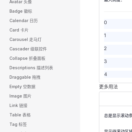
.
scroll-list
 
            <
Avatar 头像
21
9
    margin
:
 0
        </
FFo
Badge 徽标
const
 scrollb
    padding
:
 
    </
FForm
>
22
</
script
10
>
Calendar 日历
}
0
.
scroll-list
 
    <
FDivider
Card 卡片
23
11
<
style
 scoped
1
    height
:
 3
Carousel 走马灯
.
scroll-list
 
    backgroun
    <
FSpace
 v
24
12
2
    margin
:
 0
Cascader 级联控件
    border-bo
        <
FScr
    padding
:
 
}
            <
25
Collapse 折叠面板
13
3
    display
:
 
.
scroll-list
 
             
Descriptions 描述列表
    flex-dire
26
    margin-to
14
             
4
    align-ite
Draggable 拖拽
}
             
}
27
15
</
style
>
更多用法
             
Empty 空数据
5
.
<
scroll-list
template
>
 
             
Image 图片
28
    flex-shri
    <
16
FForm
 :
l
             
    width
        <
:
FFor
 36
Link 链接
             
29
17
    text-alig
            <
            <
Table 表格
总是显示滚动
    backgroun
             
        </
FSc
30
18
Tag 标签
    border-bo
             
    </
FSpace
>
显示待滚动区