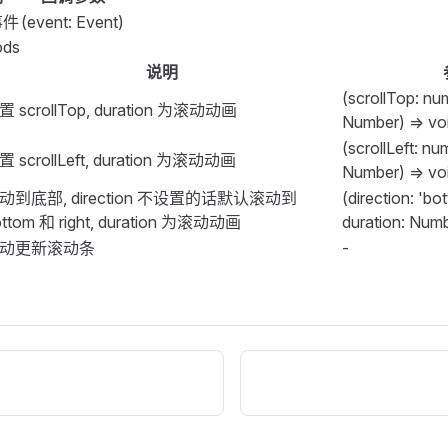
事件
(event: Event)
span
 style
=
"
margin-left
: 
10px
"
>
px
</
span
>
ods
rmItem
>
 watch
 }
 from
 '
vue
'
;
ce
>
说明
FButton
 @
click
=
"
handleReset
"
>
滚动到初始位置
</
FButton
>
(scrollTop: nu
置 scrollTop, duration 为滚动动画
t
 {
FButton
 @
click
=
"
handleScrollToEnd
"
>
滚动到底部位置
</
FButton
Number) => vo
ace
>
(scrollLeft: nu
置 scrollLeft, duration 为滚动动画
 heightType
 =
 ref
(
'
maxHeight
'
)
;
Number) => vo
 height
 =
 ref
()
;
动到底部, direction 不设置的话默认滚动到
(direction: 'bot
 maxHeight
 =
 ref
(
200
)
;
 />
ottom 和 right, duration 为滚动动画
duration: Numb
动更新滚动条
-
 vals
 =
 ref
([])
;
ertical
>
let
 i
 =
 0
;
 i
 <
 6
;
 ++
i
) 
{
ollbar
als
.
value
.
push
(
i
)
;
ef
=
"
scrollbarRef
"
height
=
"
200
"
always
=
"
always
"
(
shadow
=
"
shadow
"
eightType
,
tyle
=
"
width
: 
100%
"
)
 =>
 {
minSize
=
"
minSize
"