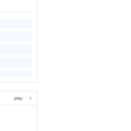
e
"
>
play