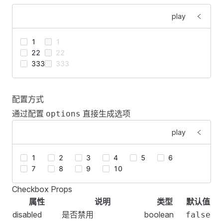
        <
FCheckboxGroup
 v-model
=
"
arr
"
 @
change
=
"
handl
play
            <
FCheckbox
 v-for
=
"
i
 in 
len
"
 :
key
=
"
i
"
 :
va
                {{
 i 
}}
1
1
            </
FCheckbox
>
22
22
        </
FCheckboxGroup
>
333
333
    </
FSpace
>
</
template
>
<
template
>
配置方式
    <
FSpace
>
<
script
>
通过配置
直接生成选项
options
        <
FCheckboxGroup
 vertical
>
import
 {
 ref
 }
 from
 '
vue
'
;
            <
FCheckbox
 :
value
=
"
1
"
>
1
</
FCheckbox
>
play
            <
FCheckbox
 :
value
=
"
2
"
>
22
</
FCheckbox
>
export
 default
 {
            <
FCheckbox
 :
value
=
"
3
"
>
333
</
FCheckbox
>
    setup
()
 {
1
2
3
4
5
6
        </
FCheckboxGroup
>
        const
 len
 =
 30
;
7
8
9
10
        <
FCheckboxGroup
 vertical
 disabled
>
        const
 arr
 =
 ref
([])
;
            <
FCheckbox
 :
value
=
"
1
"
>
1
</
FCheckbox
>
Checkbox Props
        const
 handleChange
 =
 (
value
)
 =>
 {
<
template
>
            <
FCheckbox
 :
value
=
"
2
"
>
22
</
FCheckbox
>
属性
说明
类型
默认值
            console
.
log
(
'
[checkbox.group] [handleCha
    <
FSpace
>
            <
FCheckbox
 :
value
=
"
3
"
>
333
</
FCheckbox
>
disabled
是否禁用
boolean
        };
false
        <
FCheckboxGroup
        </
FCheckboxGroup
>