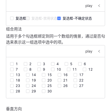
play
复选框
复选框-禁用状态
复选框-不确定状态
组合用法
<
template
>
适用于多个勾选框绑定到同一个数组的情景，通过是否勾
    <
FSpace
>
选来表示这一组选项中选中的项。
        <
FCheckbox
>
复选框
</
FCheckbox
>
        <
FCheckbox
 disabled
>
复选框-禁用状态
</
FCheckbox
play
        <
FCheckbox
 indeterminate
>
复选框-不确定状态
</
FC
    </
FSpace
>
1
2
3
4
5
6
</
template
>
7
8
9
10
11
12
13
14
15
16
17
18
19
20
21
22
23
24
25
26
27
28
29
30
<
template
>
垂直方向
    <
FSpace
>