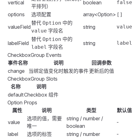
                label
:
 index
,
vertical
boolean
false
平排列）
                value
:
 index
,
options
选项配置
array<Option>
[]
            }
)
;
替代
中的
Option
        }
valueField
string
value
字段名
value
        const
 handleChange
 =
 (
value
)
 =>
 {
替代
中的
Option
labelField
string
label
            console
.
log
(
'
[checkbox.options] [handleC
字段名
label
        };
CheckboxGroup Events
        return
 {
事件名称
说明
回调参数
            arr
,
change
当绑定值变化时触发的事件
更新后的值
            options
,
CheckboxGroup Slots
            handleChange
,
名称
说明
        };
default
Checkbox 组件
    },
Option Props
};
属性
说明
类型
默认值
</
script
>
选项的值，需要
string / number /
value
-
唯一
boolean
label
选项的标签
string / number
-