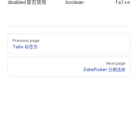
disabled
是否禁用
boolean
false
Pager
Previous page
Tabs 标签页
Next page
DatePicker 日期选择