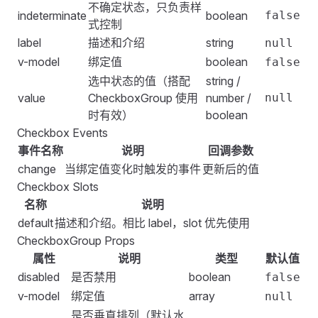
        return
 {
不确定状态，只负责样
            v-model
=
"
arr
"
indeterminate
boolean
false
    </
FSpace
>
            len
,
式控制
            :
options
=
"
options
"
</
template
>
            arr
,
label
描述和介绍
string
null
            @
change
=
"
handleChange
"
            handleChange
,
v-model
绑定值
boolean
false
        />
        };
选中状态的值（搭配
string /
    </
FSpace
>
    },
value
CheckboxGroup 使用
number /
null
</
template
>
};
时有效）
boolean
</
script
>
Checkbox Events
<
script
>
import
 {
 ref
 }
 from
 '
vue
'
;
事件名称
说明
回调参数
change
当绑定值变化时触发的事件
更新后的值
export
 default
 {
Checkbox Slots
    setup
()
 {
名称
说明
        const
 len
 =
 10
;
default
描述和介绍。相比 label，slot 优先使用
        const
 options
 =
 ref
([])
;
CheckboxGroup Props
        const
 arr
 =
 ref
([])
;
属性
说明
类型
默认值
disabled
是否禁用
boolean
false
        for
 (
let
 index
 =
 1
;
 index
 <=
 len
;
 index
++
) 
{
v-model
绑定值
array
null
            options
.
value
.
push
(
{
是否垂直排列（默认水