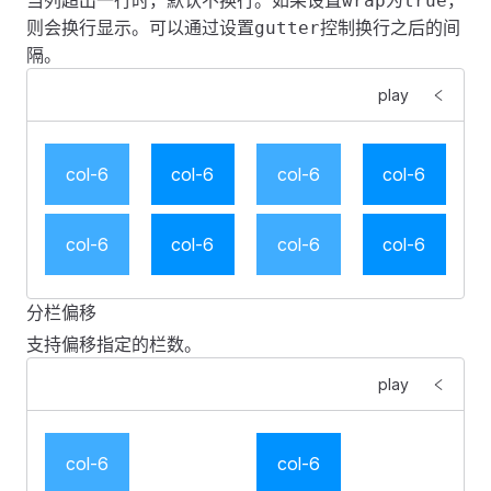
当列超出一行时，默认不换行。如果设置
为
，
wrap
true
        <
FGridItem
 v-for
=
"
item
 in 
4
"
 :
key
=
"
item
"
 :
sp
            <
div
 class
=
"
col-demo
"
>
col-6
</
div
>
则会换行显示。可以通过设置
控制换行之后的间
gutter
            <
div
 class
=
"
col-demo
"
>
col-6
</
div
>
        </
FGridItem
>
隔。
        </
FGridItem
>
    </
FGrid
>
    </
FGrid
>
</
template
>
play
</
template
>
<
style
 scoped
>
<
style
 scoped
>
.
fes-grid-item
 .
col-demo
 {
col-6
col-6
col-6
col-6
.
fes-grid-item
 .
col-demo
 {
    margin
:
 4px
 0
;
    margin
:
 4px
 0
;
    padding
:
 16px
 0
;
    padding
:
 16px
 0
;
col-6
col-6
col-6
col-6
    color
:
 #
ffffff
;
    color
:
 #
ffffff
;
    text-align
:
 center
;
    text-align
:
 center
;
}
分栏偏移
}
<
template
>
支持偏移指定的栏数。
.
fes-grid-item
:
nth-child
(
2n + 1
)
 .
col-demo
 {
    <
FGrid
 :
gutter
=
"
[
20
, 
20
]
"
 wrap
>
.
fes-grid-item
:
nth-child
(
2n + 1
)
 .
col-demo
 {
    background
:
 rgba
(
0
,
 146
,
 255
,
 0.75
);
        <
FGridItem
 v-for
=
"
item
 in 
8
"
 :
key
=
"
item
"
 :
sp
play
    background
:
 rgba
(
0
,
 146
,
 255
,
 0.75
);
}
            <
div
 class
=
"
col-demo
"
>
col-6
</
div
>
}
        </
FGridItem
>
.
fes-grid-item
:
nth-child
(
2n
)
 .
col-demo
 {
    </
FGrid
>
col-6
col-6
.
fes-grid-item
:
nth-child
(
2n
)
 .
col-demo
 {
    background
:
 #
0092ff
;
</
template
>