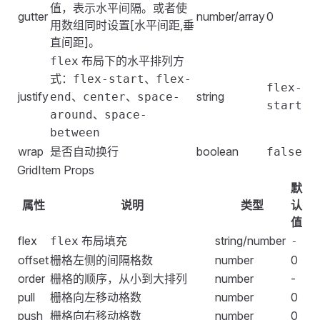
        };
    </
值，表示水平间隔。或者使
FGrid
>
        </
FGridItem
>
gutter
number/array
0
    },
    <
FGrid
用数组同时设置[水平间距,垂
>
        <
FGridItem
 :
xs
=
"
2
"
 :
sm
=
"
4
"
 :
md
=
"
6
"
 :
lg
=
"
8
"
 :
};
        <
直间距]。
FGridItem
 flex
=
"
1 1 200px
"
>
            <
div
 class
=
"
col-demo
"
>
col
</
div
>
</
script
>
            <
div
 class
=
"
col-demo
"
>
1 1 200px
</
div
>
布局下的水平排列方
flex
        </
FGridItem
>
        </
FGridItem
>
式：
、
flex-start
flex-
    </
FGrid
>
flex-
<
style
 scoped
>
        <
FGridItem
 flex
=
"
0 1 300px
"
>
justify
、
、
string
end
center
space-
</
template
>
start
.
fes-grid-item
 .
col-demo
 {
            <
div
 class
=
"
col-demo
"
>
0 1 300px
</
div
>
、
around
space-
    margin
:
 4px
 0
;
        </
FGridItem
>
between
<
style
 scoped
>
    padding
:
 16px
 0
;
    </
FGrid
>
.
wrap
fes-grid-item
是否自动换行
 .
col-demo
 {
boolean
false
    color
:
 #
ffffff
;
</
template
>
    margin
:
 4px
 0
;
GridItem Props
    text-align
:
 center
;
    padding
:
 16px
 0
;
默
}
<
style
 scoped
>
    color
:
 #
ffffff
;
属性
说明
类型
认
.
fes-grid-item
 .
col-demo
 {
    text-align
:
 center
;
值
.
fes-grid-item
:
nth-child
(
2n + 1
)
 .
col-demo
 {
    margin
:
 4px
 0
;
}
flex
布局填充
string/number
flex
-
    background
:
 rgba
(
0
,
 146
,
 255
,
 0.75
);
    padding
:
 16px
 0
;
offset
栅格左侧的间隔格数
number
0
}
    color
:
 #
ffffff
;
.
fes-grid-item
:
nth-child
(
2n + 1
)
 .
col-demo
 {
order
栅格的顺序，从小到大排列
number
-
    text-align
:
 center
;
    background
:
 rgba
(
0
,
 146
,
 255
,
 0.75
);
pull
栅格向左移动格数
number
0
.
fes-grid-item
:
nth-child
(
2n
)
 .
col-demo
 {
}
}
    background
:
 #
0092ff
;
push
栅格向右移动格数
number
0