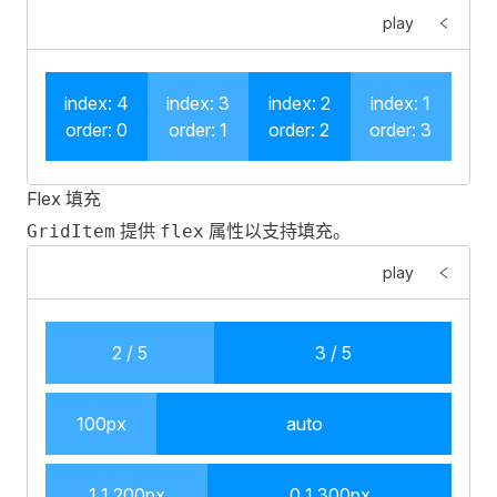
        <
FGridItem
 v-for
=
"
item
 in 
4
"
 :
key
=
"
item
"
 :
sp
}
play
            <
div
                class
=
"
col-demo
"
.
fes-grid-item
:
nth-child
(
2n
)
 .
col-demo
 {
                :
style
=
"
{
    background
:
 #
0092ff
;
index: 4
index: 3
index: 2
index: 1
                    '
padding
'
: 
0
,
}
order: 0
order: 1
order: 2
order: 3
                    '
height
'
: 
`${
item 
*
 40
}
px
`
,
</
style
>
                    '
line-height
'
: 
`${
item 
*
 40
}
px
`
,
Flex 填充
                }
"
<
template
>
提供
属性以支持填充。
GridItem
            >
flex
    <
FGrid
>
                {{
 a 
}}
        <
FGridItem
 v-for
=
"
item
 in 
4
"
 :
key
=
"
item
"
 :
sp
play
            </
div
>
            <
div
 class
=
"
col-demo
"
>
index: 
{{
 item 
}}
 
        </
FGridItem
>
        </
FGridItem
>
    </
FGrid
>
    </
FGrid
>
2 / 5
3 / 5
</
template
>
</
template
>
<
script
>
100px
auto
<
style
 scoped
>
import
 {}
 from
 '
vue
'
;
.
fes-grid-item
 .
col-demo
 {
    margin
:
 4px
 0
;
1 1 200px
0 1 300px
export
 default
 {