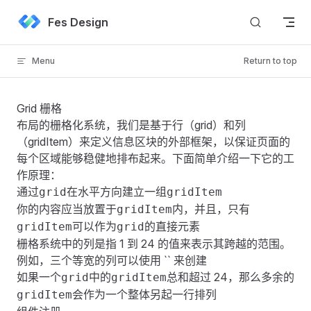
Skip to content
Fes Design
Menu
Return to top
Grid 栅格
布局的栅格化系统，我们是基于行（grid）和列
（gridItem）来定义信息区块的外部框架，以保证页面的
每个区域能够稳健地排布起来。下面简单介绍一下它的工
作原理：
通过
在水平方向建立一组
grid
gridItem
你的内容应当放置于
内，并且，只有
gridItem
可以作为
的直接元素
gridItem
grid
栅格系统中的列是指 1 到 24 的值来表示其跨越的范围。
例如，三个等宽的列可以使用 `` 来创建
如果一个
中的
总和超过 24，那么多余的
grid
gridItem
会作为一个整体另起一行排列
gridItem