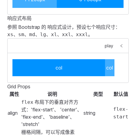
    padding
:
 16px
 0
;
    setup
()
 {
    color
:
 #
ffffff
;
        const
 justify
 =
 [
    text-align
:
 center
;
响应式布局
            '
flex-start
'
,
<
template
>
}
参照 Bootstrap 的 响应式设计，预设七个响应尺寸：
            '
flex-end
'
,
    <
FGrid
>
、
、
、
、
、
、
。
xs
sm
md
lg
xl
xxl
xxxl
            '
center
'
,
        <
FGridItem
 :
flex
=
"
2
"
>
.
fes-grid-item
:
nth-child
(
2n + 1
)
 .
col-demo
 {
            '
space-around
'
,
            <
div
 class
=
"
col-demo
"
>
2 / 5
</
div
>
play
    background
:
 rgba
(
0
,
 146
,
 255
,
 0.75
);
            '
space-between
'
,
        </
FGridItem
>
}
        ]
;
        <
FGridItem
 :
flex
=
"
3
"
>
        const
 align
 =
 [
            <
div
 class
=
"
col-demo
"
>
3 / 5
</
div
>
col
col
.
fes-grid-item
:
nth-child
(
2n
)
 .
col-demo
 {
            '
flex-start
'
,
        </
FGridItem
>
    background
:
 #
0092ff
;
            '
flex-end
'
,
    </
FGrid
>
}
Grid Props
            '
center
'
,
    <
FGrid
>
</
style
>
<
template
>
属性
说明
类型
默认值
            '
baseline
'
,
        <
FGridItem
 flex
=
"
100px
"
>
    <
FGrid
>
布局下的垂直对齐方
            '
flex
stretch
'
,
            <
div
 class
=
"
col-demo
"
>
100px
</
div
>
        <
FGridItem
 :
xs
=
"
0
"
 :
sm
=
"
4
"
 :
md
=
"
6
"
 :
lg
=
"
8
"
 :
flex-
        ]
式：'flex-start'、 'center'、
;
        </
FGridItem
>
            <
align
div
 class
=
"
col-demo
string
"
>
col
</
div
>
        return
'flex-end'、 'baseline'、
 {
start
        <
FGridItem
 flex
=
"
auto
"
>
        </
FGridItem
>
            justify
'stretch'
,
            <
div
 class
=
"
col-demo
"
>
auto
</
div
>
        <
FGridItem
 :
xs
=
"
20
"
 :
sm
=
"
16
"
 :
md
=
"
12
"
 :
lg
=
"
8
            align
,
        </
栅格间隔，可以写成像素
FGridItem
>
            <
div
 class
=
"
col-demo
"
>
col
</
div
>