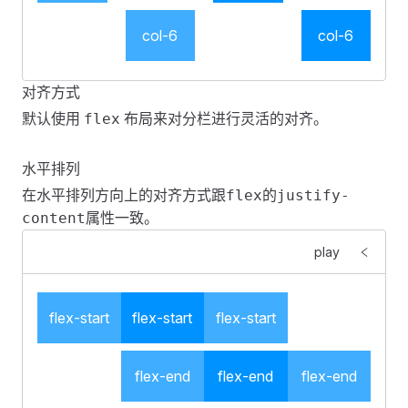
    background
:
 #
0092ff
;
}
}
col-6
col-6
</
style
>
<
style
 scoped
>
</
style
>
.
fes-grid-item
 .
col-demo
 {
    margin
:
 4px
 0
;
对齐方式
    padding
<
template
>
:
 16px
 0
;
默认使用
布局来对分栏进行灵活的对齐。
flex
    color
    <
FGrid
:
 #
 :
ffffff
gutter
;
=
"
20
"
>
    text-align
        <
FGridItem
:
 center
 :
span
;
=
"
6
"
>
水平排列
}
            <
div
 class
=
"
col-demo
"
>
col-6
</
div
>
        </
FGridItem
>
在水平排列方向上的对齐方式跟
的
flex
justify-
.
        <
fes-grid-item
FGridItem
:
nth-child
 :
span
(
=
2n + 1
"
6
"
 :
offset
)
 .
col-demo
=
"
6
"
>
 {
属性一致。
content
    background
            <
div
:
 rgba
 class
(
0
,
=
 146
"
col-demo
,
 255
,
"
 0.75
>
col-6
);
</
div
>
play
}
        </
FGridItem
>
    </
FGrid
>
.
    <
fes-grid-item
FGrid
 :
gutter
:
nth-child
=
"
20
"
>
(
2n
)
 .
col-demo
 {
flex-start
flex-start
flex-start
    background
        <
FGridItem
:
 #
0092ff
 :
span
;
=
"
6
"
 :
offset
=
"
6
"
>
}
            <
div
 class
=
"
col-demo
"
>
col-6
</
div
>
</
        </
style
>
FGridItem
>
flex-end
flex-end
flex-end
        <
FGridItem
 :
span
=
"
6
"
 :
offset
=
"
6
"
>