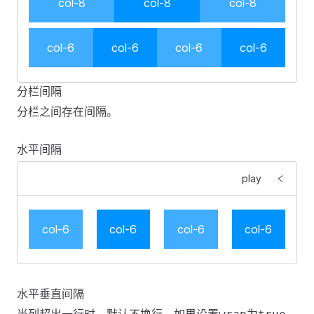
col-8
col-8
col-8
col-6
col-6
col-6
col-6
分栏间隔
<
template
>
分栏之间存在间隔。
    <
FGrid
>
        <
FGridItem
 v-for
=
"
item
 in 
2
"
 :
key
=
"
item
"
 :
sp
水平间隔
            <
div
 class
=
"
col-demo
"
>
col-12
</
div
>
        </
FGridItem
>
play
    </
FGrid
>
    <
FGrid
>
        <
FGridItem
 v-for
=
"
item
 in 
3
"
 :
key
=
"
item
"
 :
sp
col-6
col-6
col-6
col-6
            <
div
 class
=
"
col-demo
"
>
col-8
</
div
>
        </
FGridItem
>
    </
FGrid
>
<
template
>
    <
FGrid
>
水平垂直间隔
    <
FGrid
 :
gutter
=
"
20
"
>
        <
FGridItem
 v-for
=
"
item
 in 
4
"
 :
key
=
"
item
"
 :
sp