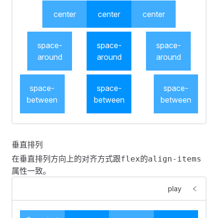
            <
div
 class
=
"
col-demo
"
>
col-6
</
div
>
        </
FGridItem
>
center
center
center
    </
FGrid
>
</
template
>
space-
space-
space-
around
around
around
<
style
 scoped
>
.
fes-grid-item
 .
col-demo
 {
    margin
:
 4px
 0
;
space-
space-
space-
    padding
:
 16px
 0
;
between
between
between
    color
:
 #
ffffff
;
    text-align
:
 center
;
}
<
template
>
垂直排列
    <
FGrid
 v-for
=
"
(
j
, 
index
) in 
justify
"
 :
key
=
"
index
.
fes-grid-item
:
nth-child
(
2n + 1
)
 .
col-demo
 {
在垂直排列方向上的对齐方式跟
的
flex
align-items
        <
FGridItem
 v-for
=
"
item
 in 
3
"
 :
key
=
"
item
"
 :
sp
    background
:
 rgba
(
0
,
 146
,
 255
,
 0.75
);
属性一致。
            <
div
 class
=
"
col-demo
"
>{{
 j 
}}</
div
>
}
        </
FGridItem
>
play
    </
FGrid
>
.
fes-grid-item
:
nth-child
(
2n
)
 .
col-demo
 {
</
template
>
    background
:
 #
0092ff
;