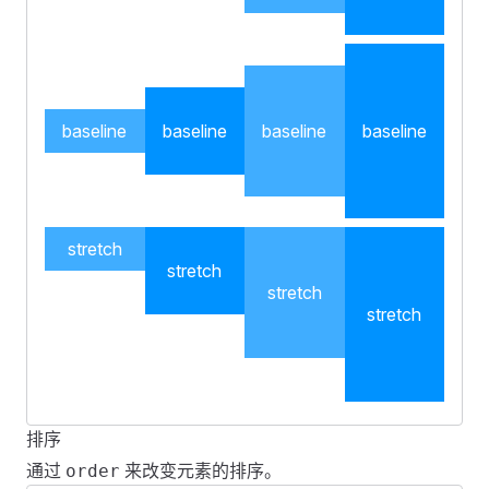
        ]
;
        return
 {
            justify
,
            align
,
        };
baseline
baseline
baseline
baseline
    },
};
</
script
>
<
style
 scoped
>
stretch
stretch
.
fes-grid-item
 .
col-demo
 {
stretch
    margin
:
 4px
 0
;
stretch
    padding
:
 16px
 0
;
    color
:
 #
ffffff
;
    text-align
:
 center
;
}
排序
<
template
>
.
fes-grid-item
:
nth-child
(
2n + 1
)
 .
col-demo
 {
通过
来改变元素的排序。
order
    <
FGrid
 v-for
=
"
(
a
, 
index
) in 
align
"
 :
key
=
"
index
"
 
    background
:
 rgba
(
0
,
 146
,
 255
,
 0.75
);